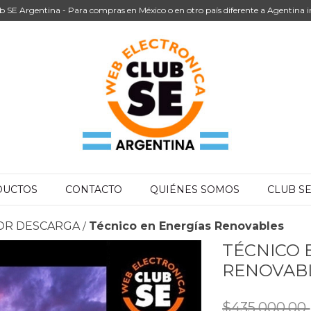
b SE Argentina - Para compras en México o en otro país diferente a Agentina i
DUCTOS
CONTACTO
QUIÉNES SOMOS
CLUB S
 POR DESCARGA
Técnico en Energías Renovables
/
TÉCNICO 
RENOVAB
$435.000,00