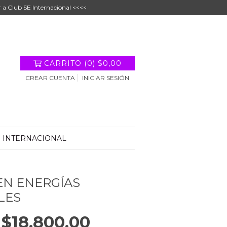
r a Club SE Internacional <<<<
CARRITO
(
0
)
$0,00
CREAR CUENTA
INICIAR SESIÓN
E INTERNACIONAL
EN ENERGÍAS
LES
$18.800,00