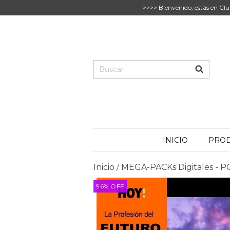
>>>> Bienvenido, estás en Clu
INICIO
PRO
Inicio
MEGA-PACKs Digitales -
/
96
%
OFF