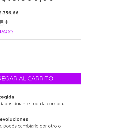
2.356,66
 PAGO
tegida
idados durante toda la compra.
evoluciones
a, podés cambiarlo por otro o