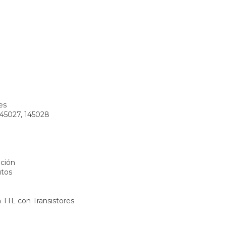
es
145027, 145028
ación
utos
TTL con Transistores