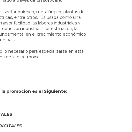
mado a través de un software.
n el sector químico, metalúrgico, plantas de
léctricas, entre otros. Es usada como una
ayor facilidad las labores industriales y
oducción industrial. Por esta razón, la
 fundamental en el crecimiento económico
un país.
o necesario para especializarse en esta
a de la electrónica.
 la promoción es el Siguiente:
TALES
DIGITALES