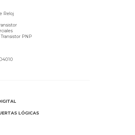
e Reloj
ansistor
ciales
n Transistor PNP
CD4010
IGITAL
PUERTAS LÓGICAS