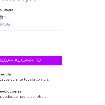
2.105,95
 PAGO
tegida
idados durante toda la compra.
evoluciones
a, podés cambiarlo por otro o