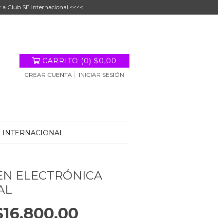
r a Club SE Internacional <<<<
CARRITO
(
0
)
$0,00
CREAR CUENTA
INICIAR SESIÓN
E INTERNACIONAL
EN ELECTRÓNICA
AL
$16.800,00