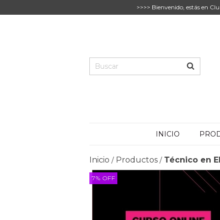
>>>> Bienvenido, estás en Clu
INICIO
PRO
Inicio
Productos
Técnico en El
/
/
7
%
OFF