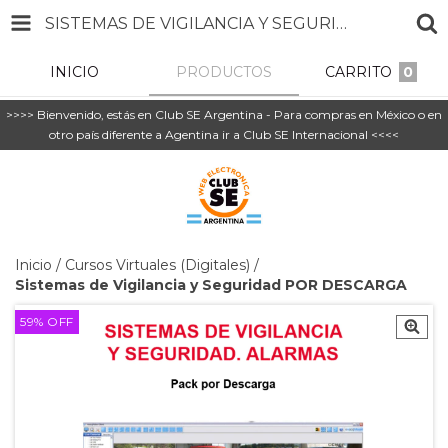
SISTEMAS DE VIGILANCIA Y SEGURIDAD POR DESCARGA
INICIO
PRODUCTOS
CARRITO
0
>>>> Bienvenido, estás en Club SE Argentina - Para compras en México o en
otro país diferente a Agentina ir a Club SE Internacional <<<<
Inicio
/
Cursos Virtuales (Digitales)
/
Sistemas de Vigilancia y Seguridad POR DESCARGA
59
%
OFF