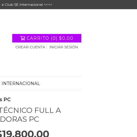
r a Club SE Internacional <<<<
CARRITO
(
0
)
$0,00
CREAR CUENTA
INICIAR SESIÓN
E INTERNACIONAL
s PC
 TÉCNICO FULL A
DORAS PC
$19.800,00