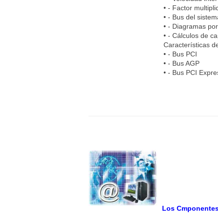
• - Factor multipl
• - Bus del sistem
• - Diagramas po
• - Cálculos de c
Características de
• - Bus PCI
• - Bus AGP
• - Bus PCI Expre
Los Cmponentes