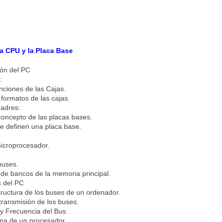
la CPU y la Placa Base
ión del PC
:
unciones de las Cajas.
y formatos de las cajas.
adres:
 concepto de las placas bases.
e definen una placa base.
 microprocesador.
buses.
 de bancos de la memoria principal.
 del PC
tructura de los buses de un ordenador.
transmisión de los buses.
 y Frecuencia del Bus.
erna de un procesador