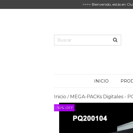
>>>> Bienvenido, estás en Clu
INICIO
PRO
Inicio
MEGA-PACKs Digitales -
/
-10
%
OFF