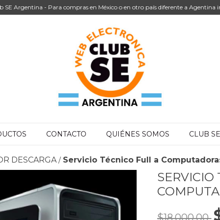
b SE Argentina - Para compras en México o en otro país diferente a Agentina i
DUCTOS
CONTACTO
QUIÉNES SOMOS
CLUB S
 POR DESCARGA
Servicio Técnico Full a Computadora
/
SERVICIO
COMPUTA
$18.000,00