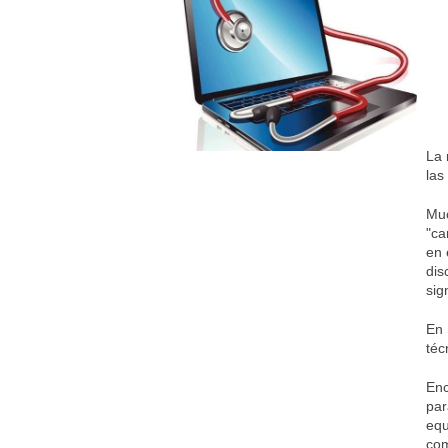
La 
las
Muc
"ca
en 
dis
sig
En 
téc
Enc
par
equ
com