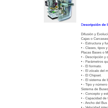
D
escripción de 
Difusión y Evoluc
Cajas o Carcasas
• - Estructura y f
• - Clases, tipos 
Placas Bases o M
• - Descripción y
• - Parámetros qu
• - El formato.
• - El zócalo del
• - El Chipset.
• - El sistema de 
• - Tipo y número
Sistema de Buses
• - Concepto y es
• - Capacidad de 
• - Ancho del Bus
• - Velocidad int