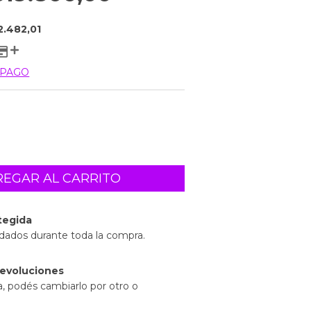
2.482,01
 PAGO
tegida
idados durante toda la compra.
evoluciones
a, podés cambiarlo por otro o